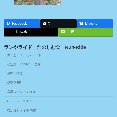
Facebook
X
Bluesky
Threads
LINE
ランやライド たのしむ会 Run-Ride
優・悠・湯 えぞライド
小辺路 Kohechi 全縦
伊勢への道
伊勢路 90
京滋 ファントレイル
にっこり ライド
なかばトレイル 阿讃