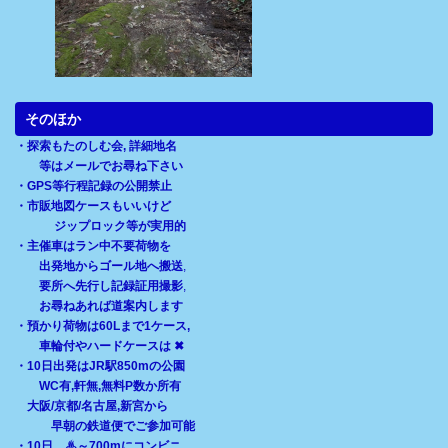
そのほか
・探索もたのしむ会, 詳細地名
等はメールでお尋ね下さい
・GPS等行程記録の公開禁止
・市販地図ケースもいいけど
ジップロック等が実用的
・主催車はラン中不要荷物を
出発地からゴール地へ搬送
,
要所へ先行し記録証用撮影
,
お尋ねあれば道案内します
・預かり荷物は60Lまで1ケース,
車輪付やハードケースは ✖
・10日出発はJR駅850mの公園
WC有,軒無,無料P数か所有
大阪/京都/名古屋,新宮から
早朝の鉄道便でご参加可能
・10日 ♨～700mにコンビニ