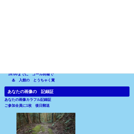
返信❹[開催1週間前,メールで]
詳細要項,名簿 等
送信します
ちょこっとランチに参加賞
10日 鶏料理店のサンドイッチ
11日 惣菜パン等 2ヶ選択
12日 昔ながらの携行寿司
まいにち♨ とうちゃく賞
ワープでも
16:00までに ゴール到着で
♨ 入館の とうちゃく賞
あなたの画像の 記録証
あなたの画像カラフル記録証
ご参加全員に1枚 後日郵送