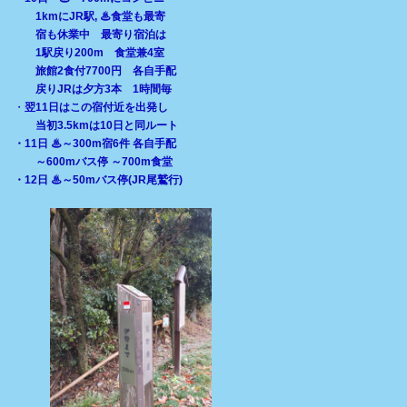
1kmにJR駅, ♨食堂も最寄
宿も休業中 最寄り宿泊は
1駅戻り200m
食堂兼4室
旅館2食付7700円 各自手配
戻りJRは夕方3本 1時間毎
・
翌11日はこの宿付近を出発し
当初3.5kmは10日と同ルート
・11日 ♨～300m宿6件 各自手配
～600mバス停 ～700m食堂
・12日 ♨～50mバス停(JR尾鷲行)