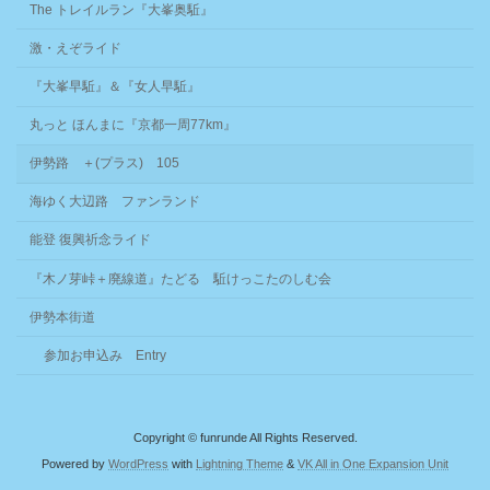
The トレイルラン『大峯奥駈』
激・えぞライド
『大峯早駈』＆『女人早駈』
丸っと ほんまに『京都一周77km』
伊勢路 ＋(プラス) 105
海ゆく大辺路 ファンランド
能登 復興祈念ライド
『木ノ芽峠＋廃線道』たどる 駈けっこたのしむ会
伊勢本街道
参加お申込み Entry
Copyright © funrunde All Rights Reserved.
Powered by
WordPress
with
Lightning Theme
&
VK All in One Expansion Unit