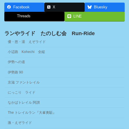
Facebook
X
Bluesky
Threads
LINE
ランやライド たのしむ会 Run-Ride
優・悠・湯 えぞライド
小辺路 Kohechi 全縦
伊勢への道
伊勢路 90
京滋 ファントレイル
にっこり ライド
なかばトレイル 阿讃
The トレイルラン『大峯奥駈』
激・えぞライド