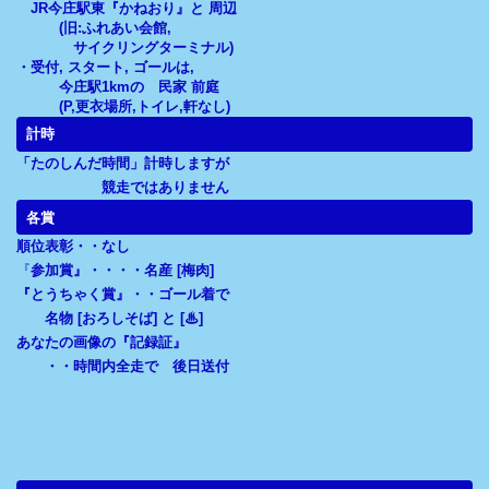
JR今庄駅東『かねおり』と 周辺
(旧:ふれあい会館,
サイクリングターミナル)
・受付, スタート, ゴールは,
今庄駅1kmの 民家 前庭
(P,更衣場所,トイレ,軒なし)
計時
「たのしんだ時間」計時しますが
競走ではありません
各賞
順位表彰・・なし
『
参加賞』・・・・名産 [梅肉]
『とうちゃく賞』・・ゴール着で
名物 [おろしそば] と [♨]
あなたの画像の『記録証』
・・時間内全走で 後日送付