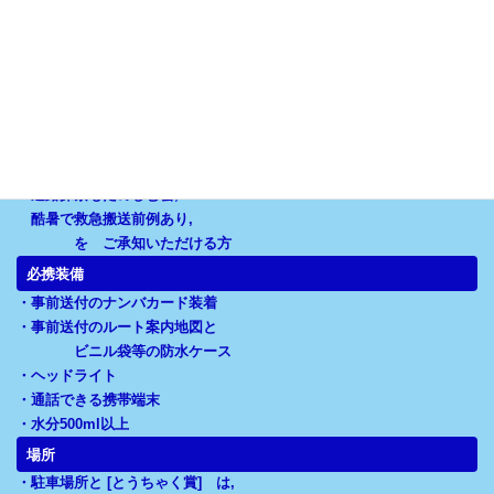
・18歳以上
親権者参加同走の場合 制限なし
・式典,大がかりな会場設営,
ルート誘導,特別な交通規制 なし,
交通法規の遵守,
道路復旧状況によるルート変更,
工事 等 規制誘導の遵守,
進路探索もたのしむ会,
酷暑で救急搬送前例あり,
を ご承知いただける方
必携装備
・事前送付のナンバカード装着
・事前送付のルート案内地図と
ビニル袋等の防水ケース
・ヘッドライト
・通話できる携帯端末
・水分500ml以上
場所
・駐車場所と [とうちゃく賞] は,