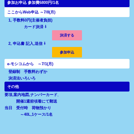
参加お申込
参加費6800円/1名
ここからWeb申込
～7/8(月)
1, 手数料0円(主催者負担)
カード決済 ⇩
決済する
2, 申込書 記入,送信
⇩
参加申込
e-モシコムから
～7/1(月)
登録制 手数料わずか
決済法いろいろ
その他
要項,案内地図,ナンバーカード
,
開催1週前頃着にて郵送
当日 受付時 荷物預かり
～40L,1ケース/1名